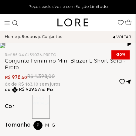
Peças exclusivas e com Edição Limitada
Roupas
Conjuntos
30%
Ref.
85.04.CJ59036-PRETO
Conjunto Feminino Mini Blazer E Short Saia -
Preto
R$
1
.
398
,
00
978
R$
,
60
6
x de
R$
163
,
10
sem juros
R$
929
,
67
no Pix
Cor
Tamanho
P
M
G