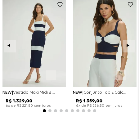
NEW
Vestido Maxi Midi Bicolor Alfaitaria Navy - Marinho
NEW
Conjunto Top E Calça Wide Leg Bicolor Alfaitaria - Off White
R$
1
.
329
,
00
R$
1
.
359
,
00
x de
sem juros
x de
sem juros
6
R$
221
,
50
6
R$
226
,
50