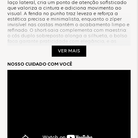
laço lateral, cria um ponto de atenção sofisticado
que valoriza a cintura e adiciona movimento ao
visual. A fenda no punho traz leveza e reforça a
estética precisa e minimalista, enquanto o zíper
invisível nas costas mantém o acabamento limpo e
refinado. O short-saia complementa com maestria:
o cós duplo sobreposto alonga a silhueta, o bolso
faca garante praticidade com elegância, e as
pences traseiras asseguram caimento perfeito. O
VER MAIS
resultado é um conjunto que entrega força, estilo e
versatilidade, ideal para quem deseja um look
atual, feminino e marcante sem esforço. Uma peça
NOSSO CUIDADO COM VOCÊ
protagonista para vestir confiança em qualquer
cena.
Composição:
95%Poliéster 05%Elastano
Forro:
100%Poliéster