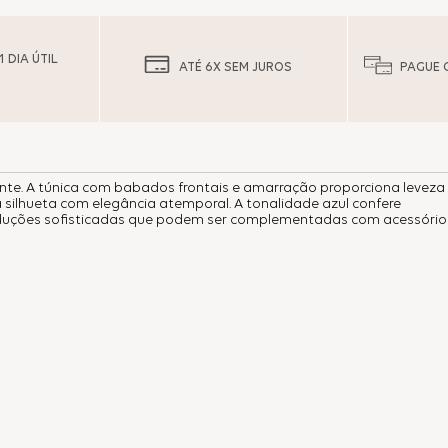
 DIA ÚTIL
ATÉ 6X SEM JUROS
PAGUE 
nte. A túnica com babados frontais e amarração proporciona leveza
a silhueta com elegância atemporal. A tonalidade azul confere
roduções sofisticadas que podem ser complementadas com acessório