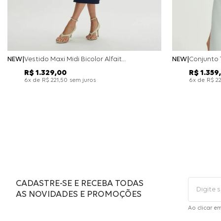
NEW
Vestido Maxi Midi Bicolor Alfaitaria Navy - Marinho
NEW
R$
1
.
329
,
00
R$
1
.
359
,
x de
sem juros
x de
6
R$
221
,
50
6
R$
2
CADASTRE-SE E RECEBA TODAS
AS NOVIDADES E PROMOÇÕES
Ao clicar e