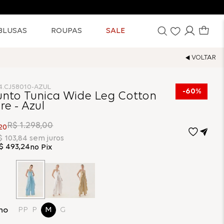
BLUSAS
ROUPAS
SALE
4.CJ58010-AZUL
60%
unto Tunica Wide Leg Cotton
re - Azul
R$
1
.
298
,
00
20
$
103
,
84
sem juros
$
493
,
24
no Pix
ho
PP
P
M
G