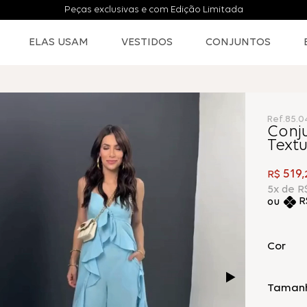
Peças exclusivas e com Edição Limitada
ELAS USAM
VESTIDOS
CONJUNTOS
Ref.
85.0
Conj
Textu
519
R$
,
5
x de
R
R
Cor
Taman