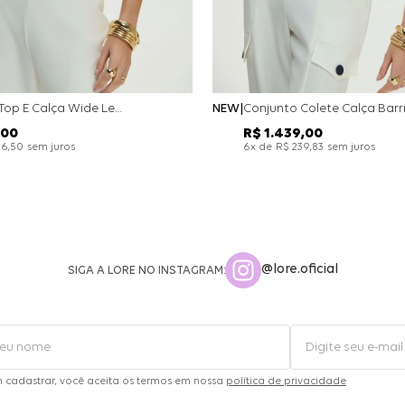
Conjunto Top E Calça Wide Leg Bicolor Alfaitaria - Off White
NEW
00
R$
1
.
439
,
00
sem juros
x de
sem juros
26
,
50
6
R$
239
,
83
@lore.oficial
SIGA A LORE NO INSTAGRAM:
m cadastrar, você aceita os termos em nossa
política de privacidade