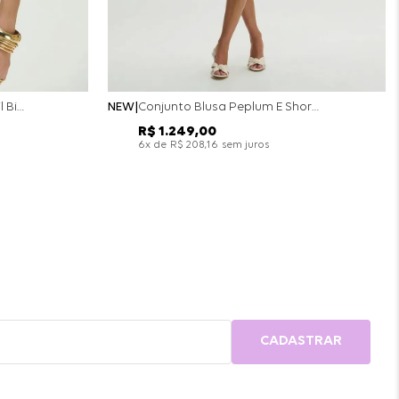
Conjunto Colete Calça Barril Bicolor Alfaiataria - Off White
NEW
Conjunto Blusa Peplum E Short Saia Bicolor - Off White
R$
1
.
249
,
00
x de
sem juros
6
R$
208
,
16
CADASTRAR