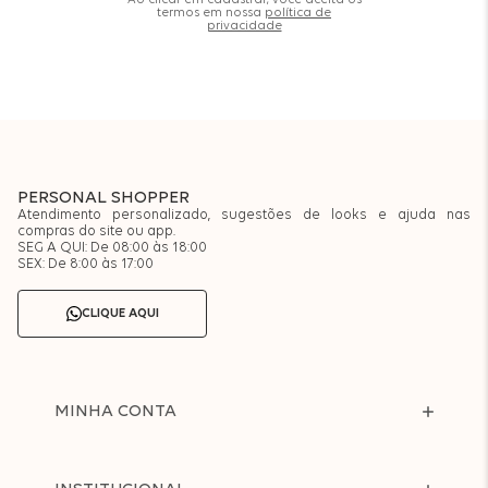
Ao clicar em cadastrar, você aceita os
termos em nossa
política de
privacidade
PERSONAL SHOPPER
Atendimento personalizado, sugestões de looks e ajuda nas
compras do site ou app.
SEG A QUI: De 08:00 às 18:00
SEX: De 8:00 às 17:00
CLIQUE AQUI
MINHA CONTA