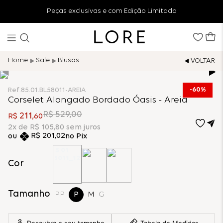
Peças exclusivas e com Edição Limitada
Sale
Blusas
60%
Ref.
85.01.BL58011-AREIA
Corselet Alongado Bordado Óasis - Areia
R$
529
,
00
211
R$
,
60
2
x de
R$
105
,
80
sem juros
R$
201
,
02
no Pix
Cor
Tamanho
PP
P
M
G