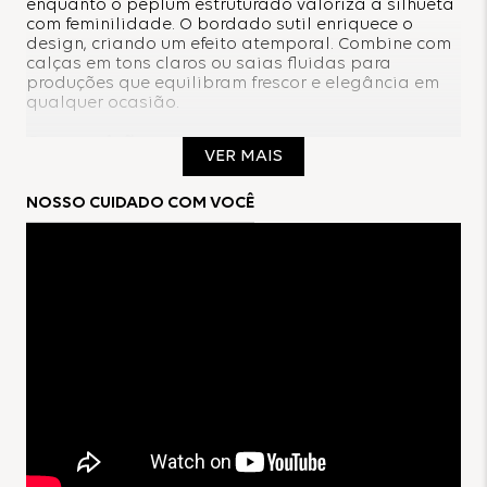
enquanto o peplum estruturado valoriza a silhueta
com feminilidade. O bordado sutil enriquece o
design, criando um efeito atemporal. Combine com
calças em tons claros ou saias fluidas para
produções que equilibram frescor e elegância em
qualquer ocasião.
Composição:
VER MAIS
100% Poliéster
NOSSO CUIDADO COM VOCÊ
Forro:
100% Poliéster