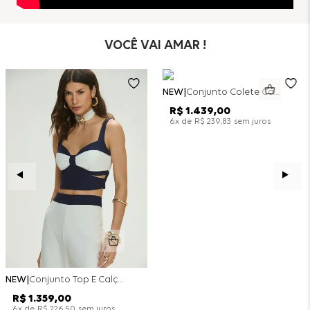
VOCÊ VAI AMAR !
NEW
Conjunto Colete Calça Barril Bicolor Alfaiataria - Off White
R$
1
.
439
,
00
x de
sem juros
6
R$
239
,
83
NEW
Conjunto Top E Calça Wide Leg Bicolor Alfaitaria - Off White
R$
1
.
359
,
00
x de
sem juros
6
R$
226
,
50