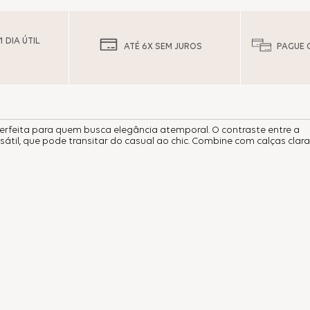
 DIA ÚTIL
ATÉ 6X SEM JUROS
PAGUE 
perfeita para quem busca elegância atemporal. O contraste entre a
l, que pode transitar do casual ao chic. Combine com calças clara