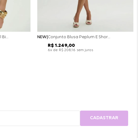
Conjunto Colete Calça Barril Bicolor Alfaiataria - Off White
NEW
Conjunto Blusa Peplum E Short Saia Bicolor - Off White
R$
1
.
249
,
00
x de
sem juros
6
R$
208
,
16
CADASTRAR