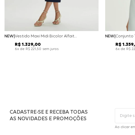
NEW
Vestido Maxi Midi Bicolor Alfaitaria Navy - Marinho
NEW
R$
1
.
329
,
00
R$
1
.
359
,
x de
sem juros
x de
6
R$
221
,
50
6
R$
2
CADASTRE-SE E RECEBA TODAS
AS NOVIDADES E PROMOÇÕES
Ao clicar e