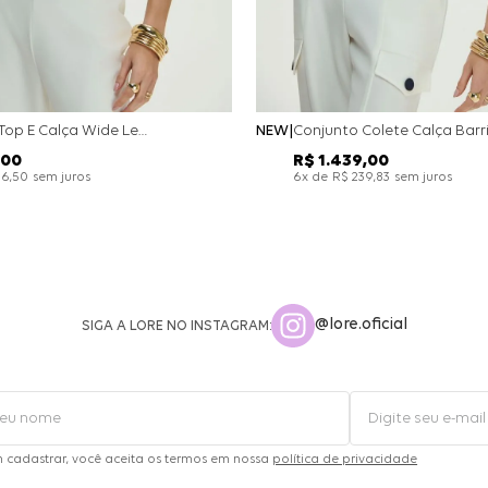
Conjunto Top E Calça Wide Leg Bicolor Alfaitaria - Off White
NEW
00
R$
1
.
439
,
00
sem juros
x de
sem juros
26
,
50
6
R$
239
,
83
@lore.oficial
SIGA A LORE NO INSTAGRAM:
m cadastrar, você aceita os termos em nossa
política de privacidade