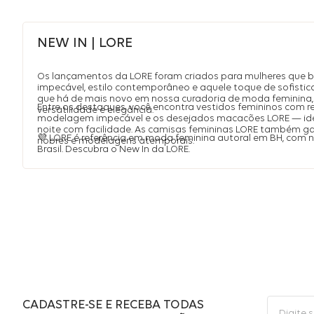
NEW IN | LORE
Os lançamentos da LORE foram criados para mulheres que 
impecável, estilo contemporâneo e aquele toque de sofistic
que há de mais novo em nossa curadoria de moda feminina, 
Entre os destaques, você encontra vestidos femininos com r
versatilidade e elegância.
modelagem impecável e os desejados macacões LORE — idea
noite com facilidade. As camisas femininas LORE também 
💜 LORE é referência em moda feminina autoral em BH, com
nobres e modelagens atemporais.
Brasil. Descubra o New In da LORE.
CADASTRE-SE E RECEBA TODAS