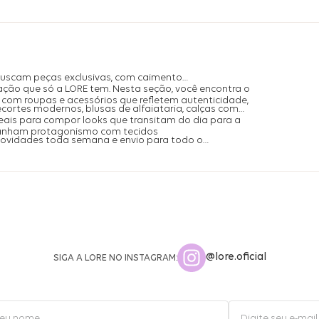
buscam peças exclusivas, com caimento
ação que só a LORE tem. Nesta seção, você encontra o
com roupas e acessórios que refletem autenticidade,
ecortes modernos, blusas de alfaiataria, calças com
is para compor looks que transitam do dia para a
ganham protagonismo com tecidos
 novidades toda semana e envio para todo o
@lore.oficial
SIGA A LORE NO INSTAGRAM: