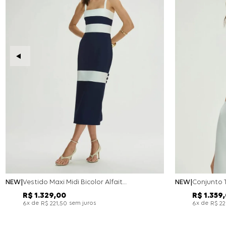
NEW
Vestido Maxi Midi Bicolor Alfaitaria Navy - Marinho
NEW
R$
1
.
329
,
00
R$
1
.
359
,
x de
sem juros
x de
6
R$
221
,
50
6
R$
2