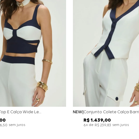
Conjunto Top E Calça Wide Leg Bicolor Alfaitaria - Off White
NEW
00
R$
1
.
439
,
00
sem juros
x de
sem juros
26
,
50
6
R$
239
,
83