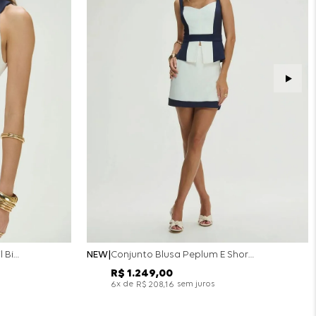
Conjunto Colete Calça Barril Bicolor Alfaiataria - Off White
NEW
Conjunto Blusa Peplum E Short Saia Bicolor - Off White
R$
1
.
249
,
00
x de
sem juros
6
R$
208
,
16