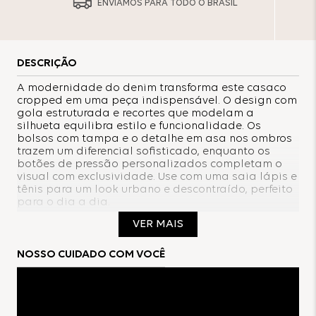
ENVIAMOS PARA TODO O BRASIL
DESCRIÇÃO
A modernidade do denim transforma este casaco
cropped em uma peça indispensável. O design com
gola estruturada e recortes que modelam a
silhueta equilibra estilo e funcionalidade. Os
bolsos com tampa e o detalhe em asa nos ombros
trazem um diferencial sofisticado, enquanto os
botões de pressão personalizados completam o
visual com exclusividade. Use com uma saia lápis e
tênis para um look urbano e descontraído, perfeito
para o dia a dia.
VER MAIS
Composição:
NOSSO CUIDADO COM VOCÊ
100%Poliéster
Forro:
100%Poliéster