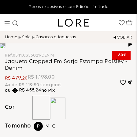
Peças exclusivas e com Edição Limitada
Sale
Casacos e Jaquetas
60%
Ref.
85.11.CS55021-DENIM
Jaqueta Cropped Em Sarja Estampa Paisley -
Denim
R$
1
.
198
,
00
479
R$
,
20
4
x de
R$
119
,
80
sem juros
R$
455
,
24
no Pix
Cor
Tamanho
P
M
G