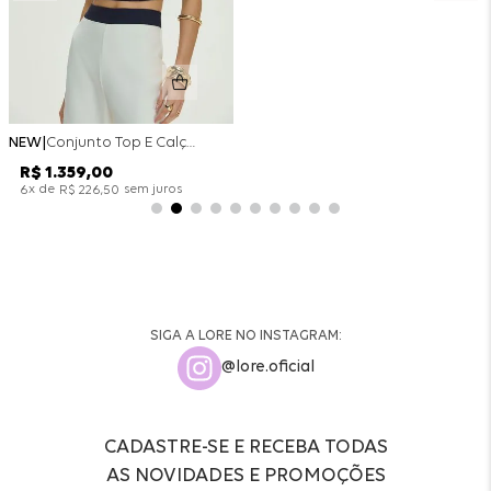
NEW
Conjunto Top E Calça Wide Leg Bicolor Alfaitaria - Off White
R$
1
.
359
,
00
x de
sem juros
6
R$
226
,
50
SIGA A LORE NO INSTAGRAM:
@lore.oficial
CADASTRE-SE E RECEBA TODAS
AS NOVIDADES E PROMOÇÕES