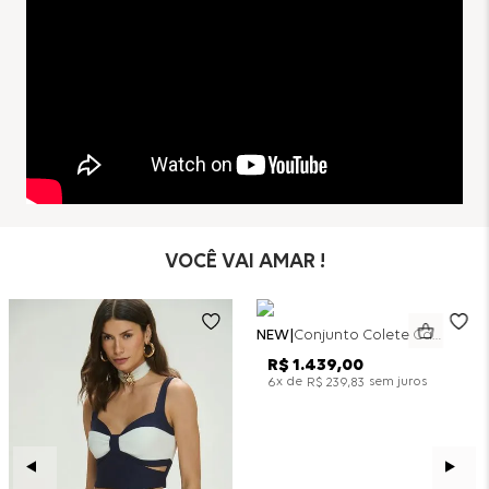
VOCÊ VAI AMAR !
NEW
Conjunto Colete Calça Barril Bicolor Alfaiataria - Off White
R$
1
.
439
,
00
x de
sem juros
6
R$
239
,
83