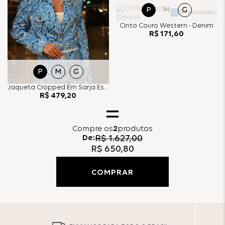
P
M
G
Selecionado
Cinto Couro Western - Denim
R$
171
,
60
P
M
G
Jaqueta Cropped Em Sarja Estampa Paisley - Denim
R$
479
,
20
Compre
os
2
produtos
De:
R$
1
.
627
,
00
R$
650
,
80
COMPRAR