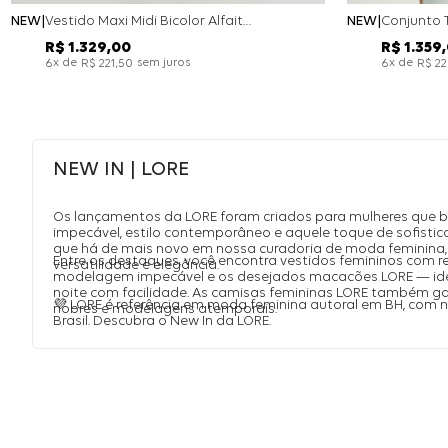
NEW
Vestido Maxi Midi Bicolor Alfaitaria Navy - Marinho
NEW
R$
1
.
329
,
00
R$
1
.
359
,
x de
sem juros
x de
6
R$
221
,
50
6
R$
2
NEW IN | LORE
Os lançamentos da LORE foram criados para mulheres que 
impecável, estilo contemporâneo e aquele toque de sofistic
que há de mais novo em nossa curadoria de moda feminina, 
Entre os destaques, você encontra vestidos femininos com r
versatilidade e elegância.
modelagem impecável e os desejados macacões LORE — idea
noite com facilidade. As camisas femininas LORE também 
💜 LORE é referência em moda feminina autoral em BH, com
nobres e modelagens atemporais.
Brasil. Descubra o New In da LORE.