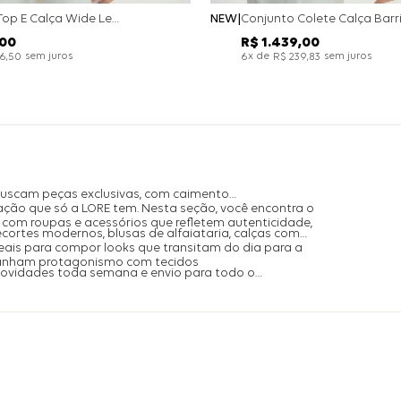
Conjunto Top E Calça Wide Leg Bicolor Alfaitaria - Off White
NEW
00
R$
1
.
439
,
00
sem juros
x de
sem juros
26
,
50
6
R$
239
,
83
buscam peças exclusivas, com caimento
ação que só a LORE tem. Nesta seção, você encontra o
com roupas e acessórios que refletem autenticidade,
ecortes modernos, blusas de alfaiataria, calças com
is para compor looks que transitam do dia para a
ganham protagonismo com tecidos
 novidades toda semana e envio para todo o