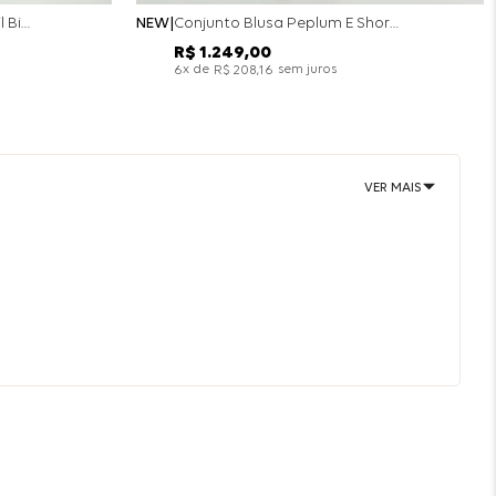
Conjunto Colete Calça Barril Bicolor Alfaiataria - Off White
NEW
Conjunto Blusa Peplum E Short Saia Bicolor - Off White
R$
1
.
249
,
00
x de
sem juros
6
R$
208
,
16
VER MAIS