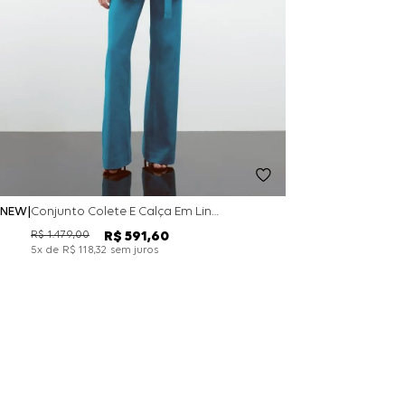
NEW
Conjunto Colete E Calça Em Linho Tailor - Laguna Blue
R$
1
.
479
,
00
R$
591
,
60
x de
sem juros
5
R$
118
,
32