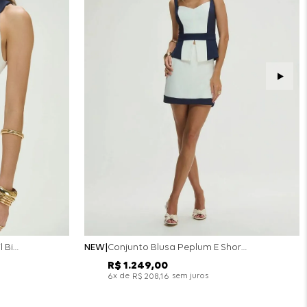
Conjunto Colete Calça Barril Bicolor Alfaiataria - Off White
NEW
Conjunto Blusa Peplum E Short Saia Bicolor - Off White
R$
1
.
249
,
00
x de
sem juros
6
R$
208
,
16