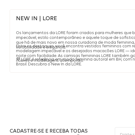
NEW IN | LORE
Os lançamentos da LORE foram criados para mulheres que 
impecável, estilo contemporâneo e aquele toque de sofistic
que há de mais novo em nossa curadoria de moda feminina, 
Entre os destaques, você encontra vestidos femininos com r
versatilidade e elegância.
modelagem impecável e os desejados macacões LORE — idea
noite com facilidade. As camisas femininas LORE também 
💜 LORE é referência em moda feminina autoral em BH, com
nobres e modelagens atemporais.
Brasil. Descubra o New In da LORE.
CADASTRE-SE E RECEBA TODAS