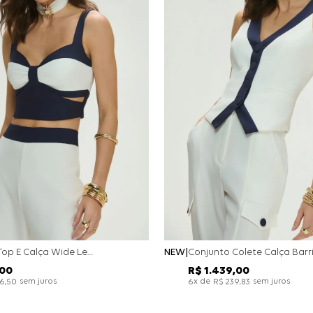
Conjunto Top E Calça Wide Leg Bicolor Alfaitaria - Off White
NEW
00
R$
1
.
439
,
00
sem juros
x de
sem juros
26
,
50
6
R$
239
,
83