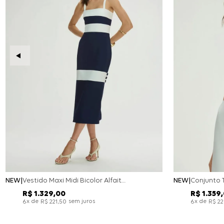
NEW
Vestido Maxi Midi Bicolor Alfaitaria Navy - Marinho
NEW
R$
1
.
329
,
00
R$
1
.
359
,
x de
sem juros
x de
6
R$
221
,
50
6
R$
2