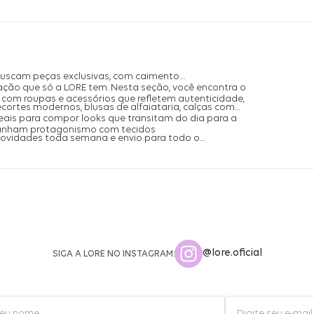
buscam peças exclusivas, com caimento
ação que só a LORE tem. Nesta seção, você encontra o
com roupas e acessórios que refletem autenticidade,
ecortes modernos, blusas de alfaiataria, calças com
is para compor looks que transitam do dia para a
ganham protagonismo com tecidos
 novidades toda semana e envio para todo o
@lore.oficial
SIGA A LORE NO INSTAGRAM: