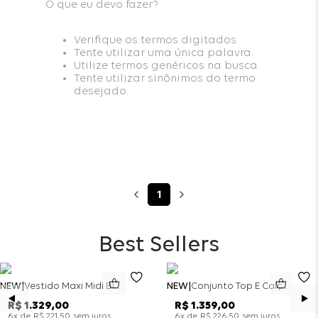
O que eu devo fazer?
Verifique os termos digitados.
Tente utilizar uma única palavra.
Utilize termos genéricos na busca.
Tente utilizar sinônimos do termo
desejado.
1
Best Sellers
NEW
Vestido Maxi Midi Bicolor Alfaitaria Navy - Marinho
NEW
Conjunto Top E Calça Wide Leg Bicolor Alfaitaria - Off White
R$
1
.
329
,
00
R$
1
.
359
,
00
x de
sem juros
x de
sem juros
6
R$
221
,
50
6
R$
226
,
50