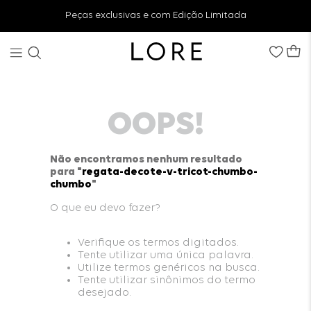
Peças exclusivas e com Edição Limitada
OOPS!
Não encontramos nenhum resultado
para "
regata-decote-v-tricot-chumbo-
chumbo
"
O que eu devo fazer?
Verifique os termos digitados.
Tente utilizar uma única palavra.
Utilize termos genéricos na busca.
Tente utilizar sinônimos do termo
desejado.