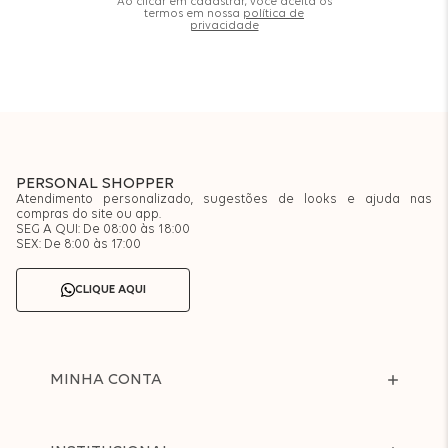
Ao clicar em cadastrar, você aceita os
termos em nossa
política de
privacidade
PERSONAL SHOPPER
Atendimento personalizado, sugestões de looks e ajuda nas
compras do site ou app.
SEG A QUI: De 08:00 às 18:00
SEX: De 8:00 às 17:00
CLIQUE AQUI
MINHA CONTA