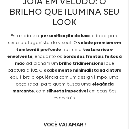
JOIA EM VELUDO: O
BRILHO QUE ILUMINA SEU
LOOK
Esta saia é a
personificação do luxo
, criada para
ser a protagonista do visual. O
veludo premium em
tom bordô profundo
traz uma
textura rica e
envolvente
, enquanto os
bordados frontais feitos à
mão
adicionam um
brilho tridimensional
que
captura a luz. O
acabamento minimalista na cintura
equilibra a opulência com um design limpo. Uma
peça ideal para quem busca uma
elegância
marcante
, com
silhueta impecável
em ocasiões
especiais.
VOCÊ VAI AMAR !