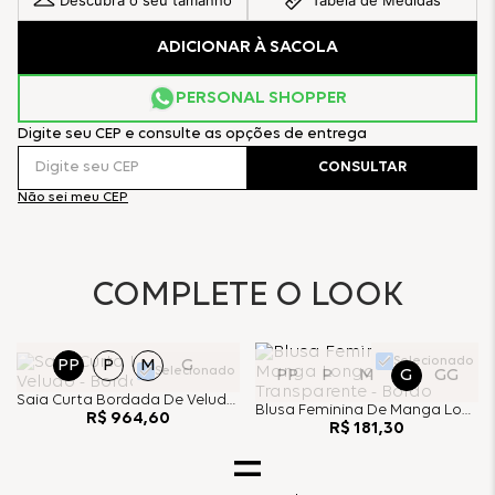
Descubra o seu tamanho
Tabela de Medidas
ADICIONAR À SACOLA
PERSONAL SHOPPER
Digite seu CEP e consulte as opções de entrega
CONSULTAR
Não sei meu CEP
COMPLETE O LOOK
Selecionado
PP
P
M
G
Selecionado
PP
P
M
G
GG
Saia Curta Bordada De Veludo - Bordo
Blusa Feminina De Manga Longa Transparente - Bordo
R$
964
,
60
R$
181
,
30