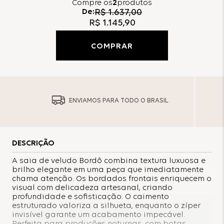
Compre
os
2
produtos
De:
R$
1
.
637
,
00
R$
1
.
145
,
90
COMPRAR
ENVIAMOS PARA TODO O BRASIL
DESCRIÇÃO
A saia de veludo Bordô combina textura luxuosa e
brilho elegante em uma peça que imediatamente
chama atenção. Os bordados frontais enriquecem o
visual com delicadeza artesanal, criando
profundidade e sofisticação. O caimento
estruturado valoriza a silhueta, enquanto o zíper
invisível garante um acabamento impecável.