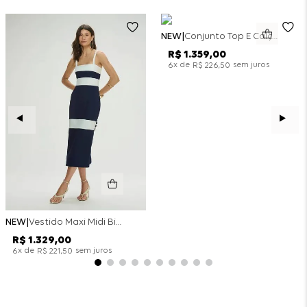
NEW
Conjunto Top E Calça Wide Leg Bicolor Alfaitaria - Off White
R$
1
.
359
,
00
x de
sem juros
6
R$
226
,
50
NEW
Vestido Maxi Midi Bicolor Alfaitaria Navy - Marinho
R$
1
.
329
,
00
x de
sem juros
6
R$
221
,
50