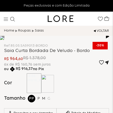
Peças exclusivas e com Edição Limitada
Roupas
Saias
30%
Ref.
85.05.SA59013-BORDO
Saia Curta Bordada De Veludo - Bordo
R$
1
.
378
,
00
964
R$
,
60
6
x de
R$
160
,
76
sem juros
R$
916
,
37
no Pix
Cor
Tamanho
PP
P
M
G