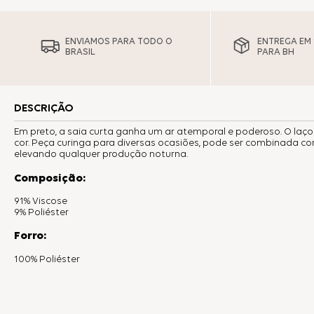
ENVIAMOS PARA TODO O
ENTREGA EM 1
BRASIL
PARA BH
DESCRIÇÃO
Em preto, a saia curta ganha um ar atemporal e poderoso. O laç
cor. Peça curinga para diversas ocasiões, pode ser combinada c
elevando qualquer produção noturna.
Composição:
91% Viscose
9% Poliéster
Forro:
100% Poliéster