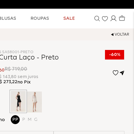
BLUSAS
ROUPAS
SALE
5.SA58001-PRETO
60%
Curta Laço - Preto
R$
719
,
00
60
$
143
,
80
sem juros
$
273
,
22
no Pix
ho
PP
P
M
G