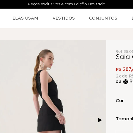
Peças exclusivas e com Edição Limitada
ELAS USAM
VESTIDOS
CONJUNTOS
Ref.
85.0
Saia 
287
R$
,
2
x de
R
R
Cor
Taman