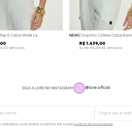
Conjunto Top E Calça Wide Leg Bicolor Alfaitaria - Off White
NEW
00
R$
1
.
439
,
00
sem juros
x de
sem juros
26
,
50
6
R$
239
,
83
@lore.oficial
SIGA A LORE NO INSTAGRAM:
m cadastrar, você aceita os termos em nossa
política de privacidade