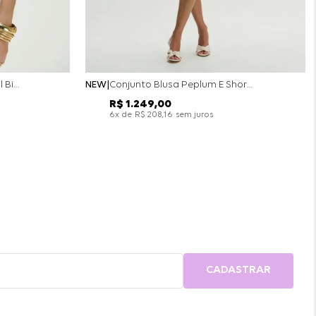
Conjunto Colete Calça Barril Bicolor Alfaiataria - Off White
NEW
Conjunto Blusa Peplum E Short Saia Bicolor - Off White
R$
1
.
249
,
00
x de
sem juros
6
R$
208
,
16
CADASTRAR