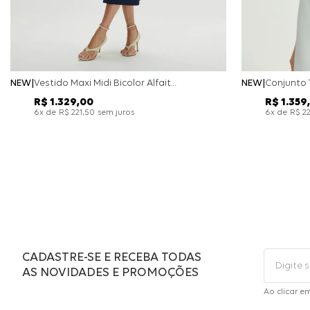
NEW
Vestido Maxi Midi Bicolor Alfaitaria Navy - Marinho
NEW
R$
1
.
329
,
00
R$
1
.
359
,
x de
sem juros
x de
6
R$
221
,
50
6
R$
2
CADASTRE-SE E RECEBA TODAS
AS NOVIDADES E PROMOÇÕES
Ao clicar e