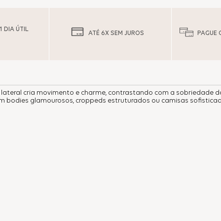
 DIA ÚTIL
ATÉ 6X SEM JUROS
PAGUE 
o lateral cria movimento e charme, contrastando com a sobriedade d
om bodies glamourosos, croppeds estruturados ou camisas sofisticad