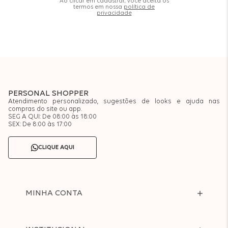
Ao clicar em cadastrar, você aceita os
termos em nossa
política de
privacidade
PERSONAL SHOPPER
Atendimento personalizado, sugestões de looks e ajuda nas
compras do site ou app.
SEG A QUI: De 08:00 às 18:00
SEX: De 8:00 às 17:00
CLIQUE AQUI
MINHA CONTA