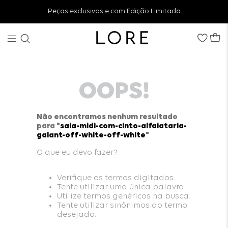
Peças exclusivas e com Edição Limitada
OOPS!
Não encontramos nenhum resultado
para "
saia-midi-com-cinto-alfaiataria-
galant-off-white-off-white
"
O que eu devo fazer?
Verifique os termos digitados.
Tente utilizar uma única palavra.
Utilize termos genéricos na busca.
Tente utilizar sinônimos do termo
desejado.