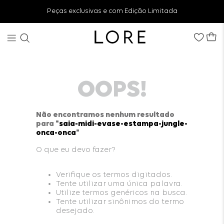
Peças exclusivas e com Edição Limitada
OOPS!
Não encontramos nenhum resultado
para "
saia-midi-evase-estampa-jungle-
onca-onca
"
O que eu devo fazer?
Verifique os termos digitados.
Tente utilizar uma única palavra.
Utilize termos genéricos na busca.
Tente utilizar sinônimos do termo
desejado.