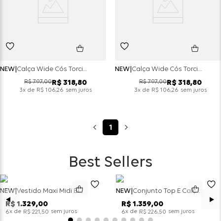
NEW
Calça Wide Cós Torcido Heavy Twill - Cacau
NEW
Calça Wide Cós Torcido Heavy Twill - Aveia
R$
797
,
00
R$
797
,
00
R$
318
,
80
R$
318
,
80
x de
sem juros
x de
sem juros
3
R$
106
,
26
3
R$
106
,
26
1
Best Sellers
NEW
Vestido Maxi Midi Bicolor Alfaitaria Navy - Marinho
NEW
Conjunto Top E Calça Wide Leg Bicolor Alfaitaria - Off White
R$
1
.
329
,
00
R$
1
.
359
,
00
x de
sem juros
x de
sem juros
6
R$
221
,
50
6
R$
226
,
50