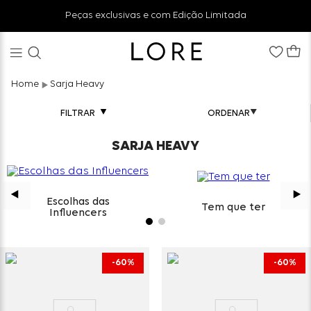
Peças exclusivas e com Edição Limitada
Sarja Heavy
FILTRAR
SARJA HEAVY
Escolhas das
Tem que ter
Influencers
60%
60%