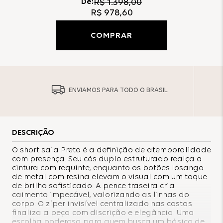
De:
R$
1
.
398
,
00
R$
978
,
60
COMPRAR
ENVIAMOS PARA TODO O BRASIL
DESCRIÇÃO
O short saia Preto é a definição de atemporalidade
com presença. Seu cós duplo estruturado realça a
cintura com requinte, enquanto os botões losango
de metal com resina elevam o visual com um toque
de brilho sofisticado. A pence traseira cria
caimento impecável, valorizando as linhas do
corpo. O zíper invisível centralizado nas costas
finaliza a peça com discrição e elegância. Uma
escolha poderosa para quem busca um básico de