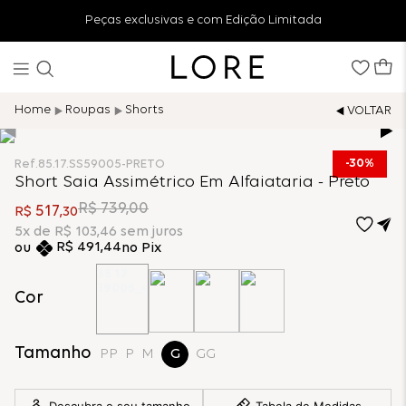
Peças exclusivas e com Edição Limitada
Roupas
Shorts
30%
Ref.
85.17.SS59005-PRETO
Short Saia Assimétrico Em Alfaiataria - Preto
R$
739
,
00
517
R$
,
30
5
x de
R$
103
,
46
sem juros
R$
491
,
44
no Pix
Cor
Tamanho
PP
P
M
G
GG