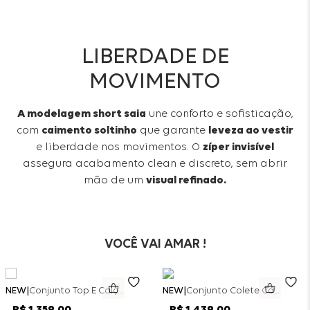
LIBERDADE DE
MOVIMENTO
A modelagem short saia
une conforto e sofisticação,
com
caimento soltinho
que garante
leveza ao vestir
e liberdade nos movimentos. O
zíper invisível
assegura acabamento clean e discreto, sem abrir
mão de um
visual refinado.
VOCÊ VAI AMAR !
NEW
Conjunto Top E Calça Wide Leg Bicolor Alfaitaria - Off White
NEW
Conjunto Colete Calça Barril Bicolor Alfaiataria - Off White
R$
1
.
359
,
00
R$
1
.
439
,
00