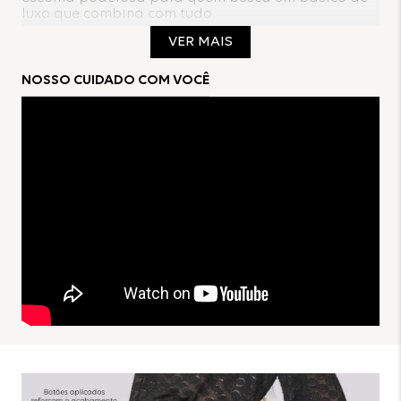
luxo que combina com tudo.
VER MAIS
Composição:
NOSSO CUIDADO COM VOCÊ
95%Poliéster 05%Elastano
Forro:
100%Poliéster