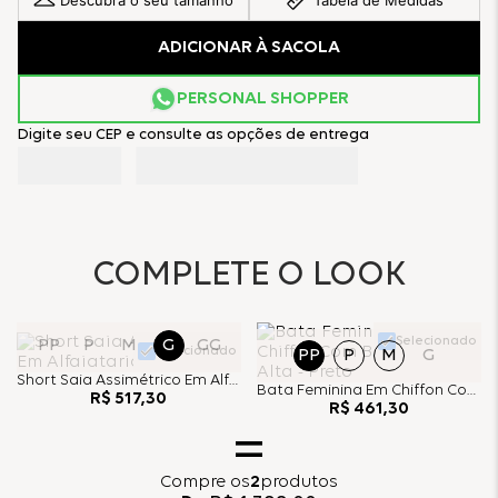
Descubra o seu tamanho
Tabela de Medidas
ADICIONAR À SACOLA
PERSONAL SHOPPER
Digite seu CEP e consulte as opções de entrega
COMPLETE O LOOK
Selecionado
PP
P
M
G
GG
Selecionado
PP
P
M
G
Short Saia Assimétrico Em Alfaiataria - Preto
Bata Feminina Em Chiffon Com Brilho E Gola Alta - Preto
R$
517
,
30
R$
461
,
30
Compre
os
2
produtos