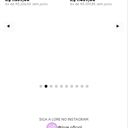
x de
sem juros
x de
sem juros
6
R$
226
,
50
6
R$
239
,
83
SIGA A LORE NO INSTAGRAM:
@lore.oficial