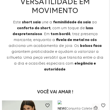
VERSATILIDADE EM
MOVIMENTO
Este
short saia
une a
feminilidade da saia
ao
conforto do short
, com um toque de
luxo
despretensioso
. Em
tom bordô
, traz presença
marcante, enquanto a
fivela de metal no cós
adiciona um acabamento de joia. Os
bolsos faca
garantem praticidade e ajudam a valorizar a
silhueta. Uma peça versátil que transita entre o dia
a dia e ocasiões especiais com
elegância e
autoridade
.
VOCÊ VAI AMAR !
NEW
Conjunto Colete Calça Barril Bicolor Alfaiataria - Off White