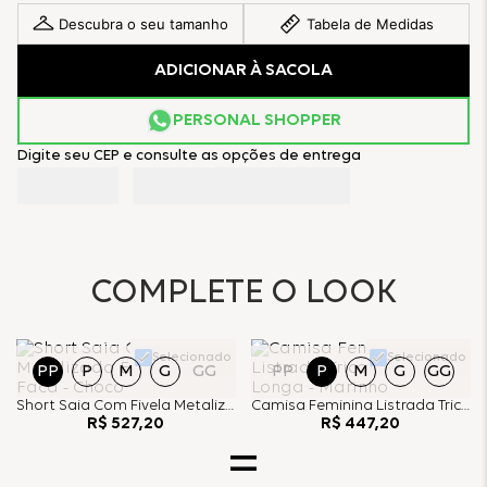
Descubra o seu tamanho
Tabela de Medidas
ADICIONAR À SACOLA
PERSONAL SHOPPER
Digite seu CEP e consulte as opções de entrega
COMPLETE O LOOK
Selecionado
Selecionado
PP
P
M
G
GG
PP
P
M
G
GG
Short Saia Com Fivela Metalizada E Bolsos Faca - Choco
Camisa Feminina Listrada Tricoline Manga Longa - Marinho
R$
527
,
20
R$
447
,
20