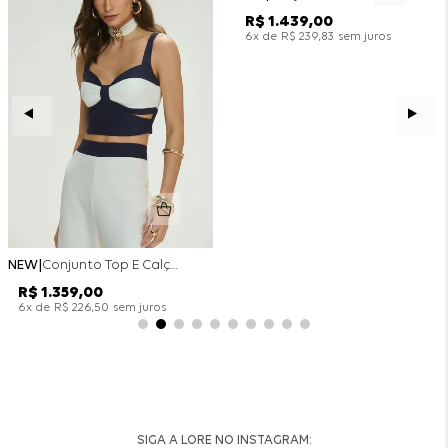
R$
1
.
439
,
00
x de
sem juros
6
R$
239
,
83
NEW
Conjunto Top E Calça Wide Leg Bicolor Alfaitaria - Off White
R$
1
.
359
,
00
x de
sem juros
6
R$
226
,
50
SIGA A LORE NO INSTAGRAM: