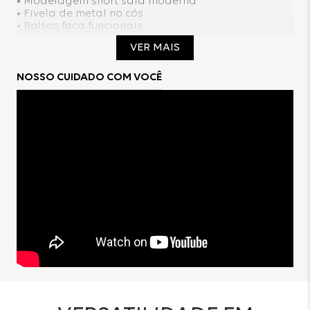
• Modelagem short saia moderna
• Fivela de metal no cós
• Bolsos faca funcionais
• Pence traseira
VER MAIS
• Zíper invisível nas costas
• Cor neutra e fácil de combinar
NOSSO CUIDADO COM VOCÊ
Como usar:
Perfeito para looks que transitam entre o casual e o
elegante. Combine com camisas, tricôs ou tops
para diferentes propostas. Nos pés, vai do salto às
botas ou tênis, permitindo composições que se
adaptam a diversas ocasiões.
Composição:
91%Viscose
9%Poliéster