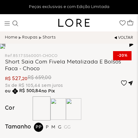
Peças exclusivas e com Edição Limitada
Roupas
Shorts
20%
Ref.
85.17.SS60001-CHOCO
Short Saia Com Fivela Metalizada E Bolsos
Faca - Choco
R$
659
,
00
527
R$
,
20
5
x de
R$
105
,
44
sem juros
R$
500
,
84
no Pix
Cor
Tamanho
PP
P
M
G
GG