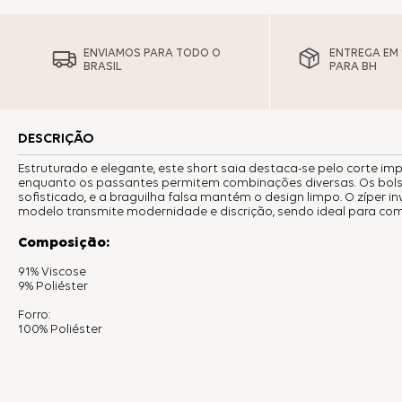
ENVIAMOS PARA TODO O
ENTREGA EM 1
BRASIL
PARA BH
DESCRIÇÃO
Estruturado e elegante, este short saia destaca-se pelo corte imp
enquanto os passantes permitem combinações diversas. Os bols
sofisticado, e a braguilha falsa mantém o design limpo. O zíper inv
modelo transmite modernidade e discrição, sendo ideal para c
Composição:
91% Viscose
9% Poliéster
Forro:
100% Poliéster