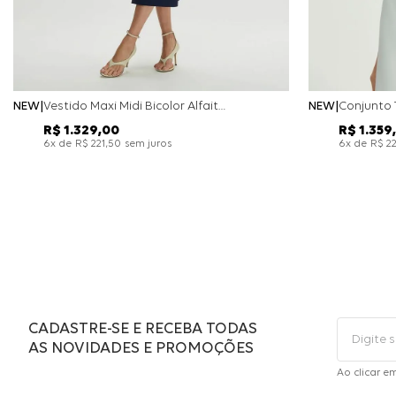
NEW
Vestido Maxi Midi Bicolor Alfaitaria Navy - Marinho
NEW
R$
1
.
329
,
00
R$
1
.
359
,
x de
sem juros
x de
6
R$
221
,
50
6
R$
2
CADASTRE-SE E RECEBA TODAS
AS NOVIDADES E PROMOÇÕES
Ao clicar e