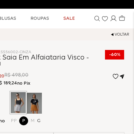
BLUSAS
ROUPAS
SALE
7.SS56002-CINZA
60%
 Saia Em Alfaiataria Visco -
a
R$
498
,
00
20
$
189
,
24
no Pix
ho
PP
P
M
G