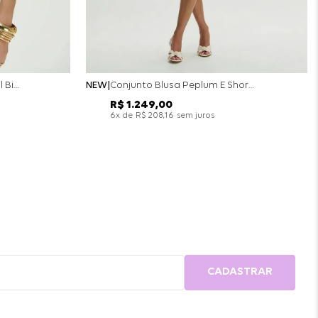
Conjunto Colete Calça Barril Bicolor Alfaiataria - Off White
NEW
Conjunto Blusa Peplum E Short Saia Bicolor - Off White
R$
1
.
249
,
00
x de
sem juros
6
R$
208
,
16
CADASTRAR