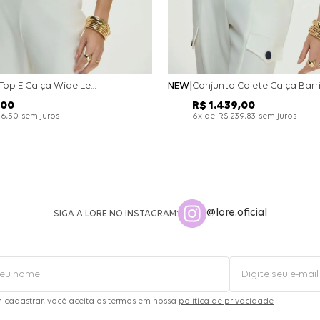
Conjunto Top E Calça Wide Leg Bicolor Alfaitaria - Off White
NEW
00
R$
1
.
439
,
00
sem juros
x de
sem juros
26
,
50
6
R$
239
,
83
@lore.oficial
SIGA A LORE NO INSTAGRAM:
m cadastrar, você aceita os termos em nossa
política de privacidade