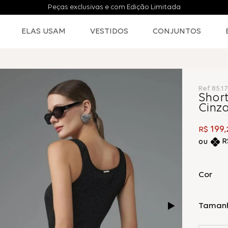
Peças exclusivas e com Edição Limitada
ELAS USAM
VESTIDOS
CONJUNTOS
Ref.
85.1
Short
Cinz
199
R$
,
R
Cor
Taman