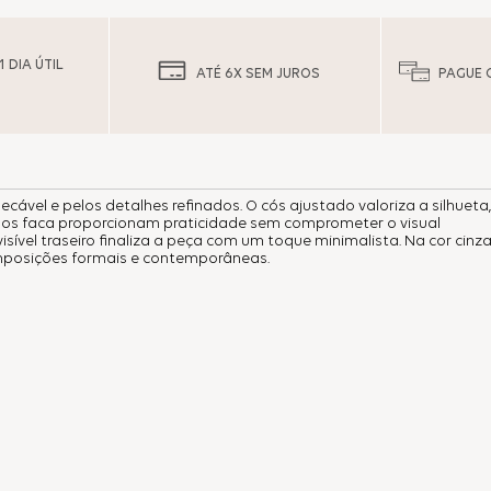
 DIA ÚTIL
ATÉ 6X SEM JUROS
PAGUE 
ecável e pelos detalhes refinados. O cós ajustado valoriza a silhueta,
os faca proporcionam praticidade sem comprometer o visual
isível traseiro finaliza a peça com um toque minimalista. Na cor cinza
omposições formais e contemporâneas.