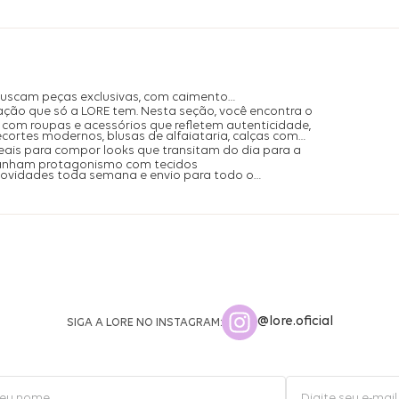
buscam peças exclusivas, com caimento
ação que só a LORE tem. Nesta seção, você encontra o
com roupas e acessórios que refletem autenticidade,
ecortes modernos, blusas de alfaiataria, calças com
is para compor looks que transitam do dia para a
ganham protagonismo com tecidos
 novidades toda semana e envio para todo o
@lore.oficial
SIGA A LORE NO INSTAGRAM: