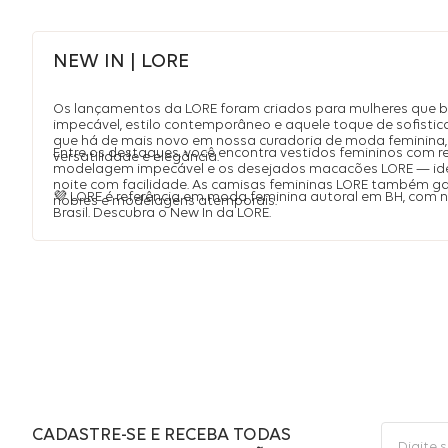
NEW IN | LORE
Os lançamentos da LORE foram criados para mulheres que 
impecável, estilo contemporâneo e aquele toque de sofistic
que há de mais novo em nossa curadoria de moda feminina, 
Entre os destaques, você encontra vestidos femininos com r
versatilidade e elegância.
modelagem impecável e os desejados macacões LORE — idea
noite com facilidade. As camisas femininas LORE também 
💜 LORE é referência em moda feminina autoral em BH, com
nobres e modelagens atemporais.
Brasil. Descubra o New In da LORE.
CADASTRE-SE E RECEBA TODAS