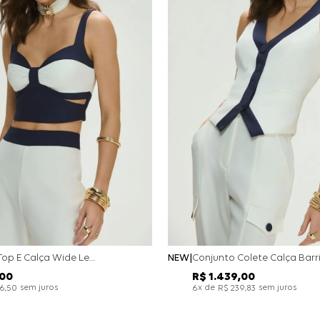
Conjunto Top E Calça Wide Leg Bicolor Alfaitaria - Off White
NEW
00
R$
1
.
439
,
00
sem juros
x de
sem juros
26
,
50
6
R$
239
,
83