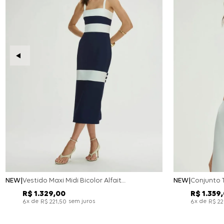
NEW
Vestido Maxi Midi Bicolor Alfaitaria Navy - Marinho
NEW
R$
1
.
329
,
00
R$
1
.
359
,
x de
sem juros
x de
6
R$
221
,
50
6
R$
2