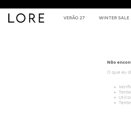
VERÃO 27
WINTER SALE
Não encon
O que eu d
Verif
Tente
Utili
Tente