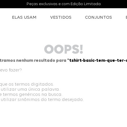
Peças exclusivas e com Edição Limitada
ELAS USAM
VESTIDOS
CONJUNTOS
OOPS!
tramos nenhum resultado para "
tshirt-basic-tem-que-ter-o
evo fazer?
ique os termos digitados.
 utilizar uma única palavra.
ze termos genéricos na busca.
 utilizar sinônimos do termo desejado.