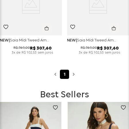
NEW
Saia Mídi Tweed Amelie - Camel
NEW
Saia Mídi Tweed Amelie - Preto
R$
769
,
00
R$
769
,
00
R$
307
,
60
R$
307
,
60
x de
sem juros
x de
sem juros
3
R$
102
,
53
3
R$
102
,
53
1
Best Sellers