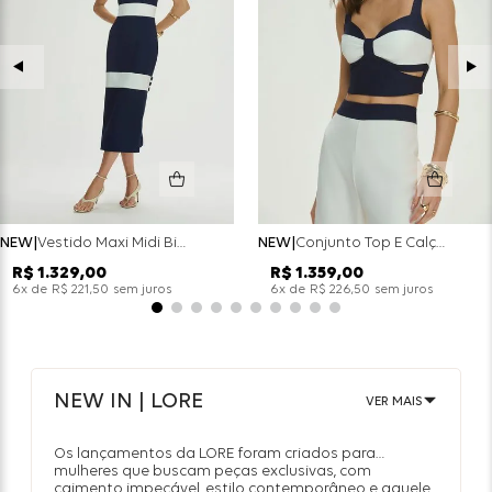
NEW
Vestido Maxi Midi Bicolor Alfaitaria Navy - Marinho
NEW
Conjunto Top E Calça Wide Leg Bicolor Alfaitaria - Off White
R$
1
.
329
,
00
R$
1
.
359
,
00
x de
sem juros
x de
sem juros
6
R$
221
,
50
6
R$
226
,
50
NEW IN | LORE
VER MAIS
Os lançamentos da LORE foram criados para
mulheres que buscam peças exclusivas, com
caimento impecável, estilo contemporâneo e aquele