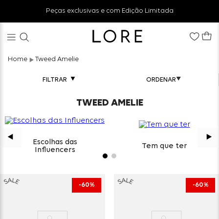
Peças exclusivas e com Edição Limitada
Tweed Amelie
FILTRAR
TWEED AMELIE
Escolhas das
Tem que ter
Influencers
60%
60%