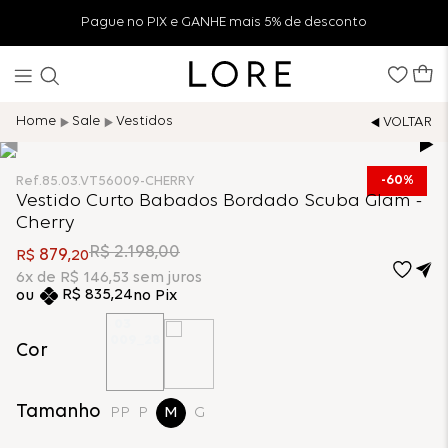
Pague no PIX e GANHE mais 5% de desconto
Sale
Vestidos
60%
Ref.
85.03.VT56009-CHERRY
Vestido Curto Babados Bordado Scuba Glam -
Cherry
R$
2
.
198
,
00
879
R$
,
20
6
x de
R$
146
,
53
sem juros
R$
835
,
24
no Pix
Cor
Tamanho
PP
P
M
G