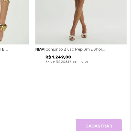
Conjunto Colete Calça Barril Bicolor Alfaiataria - Off White
NEW
Conjunto Blusa Peplum E Short Saia Bicolor - Off White
R$
1
.
249
,
00
x de
sem juros
6
R$
208
,
16
CADASTRAR