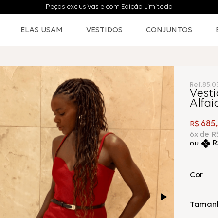
Peças exclusivas e com Edição Limitada
ELAS USAM
VESTIDOS
CONJUNTOS
Ref.
85.0
Vest
Alfai
685
R$
,
6
x de
R
R
Cor
Taman