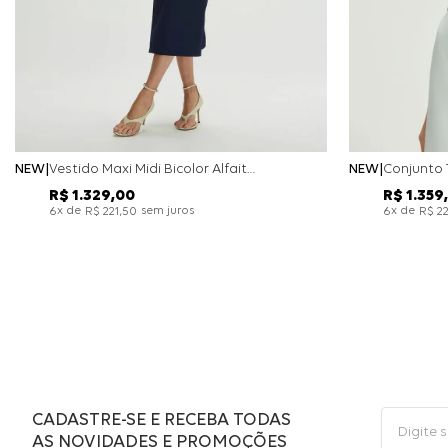
NEW
Vestido Maxi Midi Bicolor Alfaitaria Navy - Marinho
NEW
R$
1
.
329
,
00
R$
1
.
359
,
x de
sem juros
x de
6
R$
221
,
50
6
R$
2
CADASTRE-SE E RECEBA TODAS
AS NOVIDADES E PROMOÇÕES