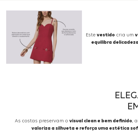
Este
vestido
cria um
v
equilibra delicadez
ELEG
E
As costas preservam o
visual clean e bem definido
, 
valoriza a silhueta e reforça uma estética so