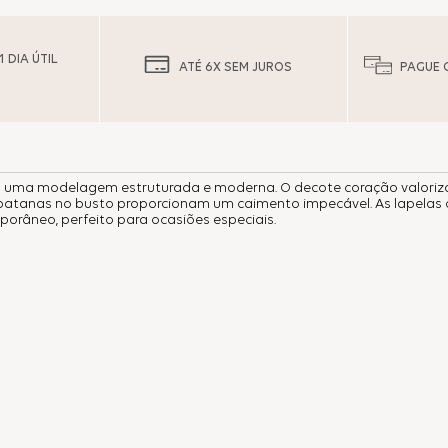
 DIA ÚTIL
ATÉ 6X SEM JUROS
PAGUE 
em uma modelagem estruturada e moderna. O decote coração valoriz
arbatanas no busto proporcionam um caimento impecável. As lapelas
râneo, perfeito para ocasiões especiais.