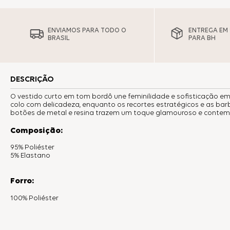
ENVIAMOS PARA TODO O
ENTREGA EM 1
BRASIL
PARA BH
DESCRIÇÃO
O vestido curto em tom bordô une feminilidade e sofisticação 
colo com delicadeza, enquanto os recortes estratégicos e as b
botões de metal e resina trazem um toque glamouroso e contempo
Composição:
95% Poliéster
5% Elastano
Forro:
100% Poliéster