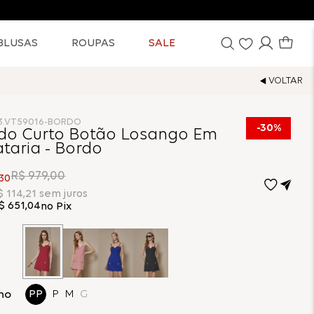
BLUSAS
ROUPAS
SALE
3.VT59016-BORDO
30%
ido Curto Botão Losango Em
ataria - Bordo
R$
979
,
00
30
$
114
,
21
sem juros
$
651
,
04
no Pix
ho
PP
P
M
G