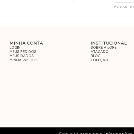
Ao clicar e
MINHA CONTA
INSTITUCIONAL
LOGIN
SOBRE A LORE
MEUS PEDIDOS
ATACADO
MEUS DADOS
BLOG
MINHA WISHLIST
COLEÇÃO
LORE
| CNPJ: 13.887.620/0003-06 © 2022 Todos os direitos reserva