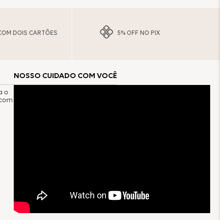
COM DOIS CARTÕES
5% OFF NO PIX
NOSSO CUIDADO COM VOCÊ
a o
 com