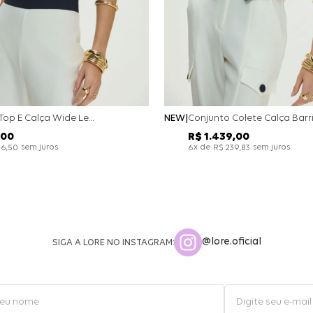
Conjunto Top E Calça Wide Leg Bicolor Alfaitaria - Off White
NEW
00
R$
1
.
439
,
00
sem juros
x de
sem juros
26
,
50
6
R$
239
,
83
@lore.oficial
SIGA A LORE NO INSTAGRAM: