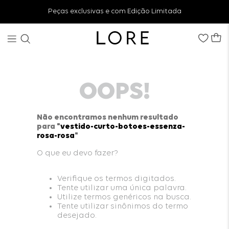
Peças exclusivas e com Edição Limitada
OOPS!
Não encontramos nenhum resultado
para "
vestido-curto-botoes-essenza-
rosa-rosa
"
O que eu devo fazer?
Verifique os termos digitados.
Tente utilizar uma única palavra.
Utilize termos genéricos na busca.
Tente utilizar sinônimos do termo
desejado.