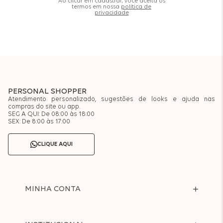
Ao clicar em cadastrar, você aceita os
termos em nossa
política de
privacidade
PERSONAL SHOPPER
Atendimento personalizado, sugestões de looks e ajuda nas
compras do site ou app.
SEG A QUI: De 08:00 às 18:00
SEX: De 8:00 às 17:00
CLIQUE AQUI
MINHA CONTA