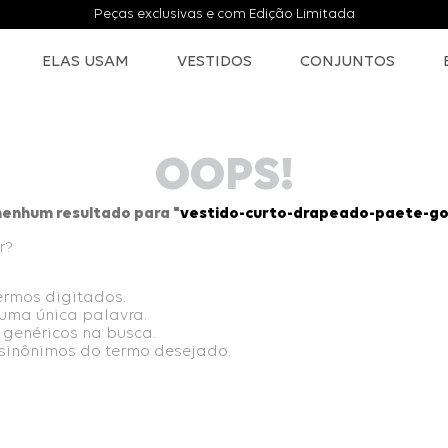
Peças exclusivas e com Edição Limitada
ELAS USAM
VESTIDOS
CONJUNTOS
OOPS!
enhum resultado para "
vestido-curto-drapeado-paete-gol
r?
termos digitados.
r uma única palavra.
s genéricos na busca.
r sinônimos do termo desejado.