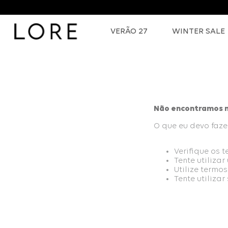
VERÃO 27
WINTER SALE
Não encontramos n
O que eu devo faze
Verifique os 
Tente utiliza
Utilize termo
Tente utiliza