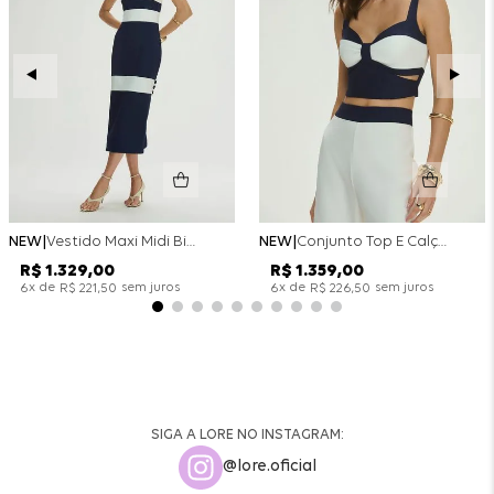
NEW
Vestido Maxi Midi Bicolor Alfaitaria Navy - Marinho
NEW
Conjunto Top E Calça Wide Leg Bicolor Alfaitaria - Off White
R$
1
.
329
,
00
R$
1
.
359
,
00
x de
sem juros
x de
sem juros
6
R$
221
,
50
6
R$
226
,
50
SIGA A LORE NO INSTAGRAM:
@lore.oficial