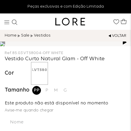
Peças exclusivas e com Edição Limitada
Sale
Vestidos
Ref.
85.03.VT58004-OFF WHITE
Vestido Curto Natural Glam - Off White
Cor
Tamanho
PP
P
M
G
Este produto não está disponível no momento