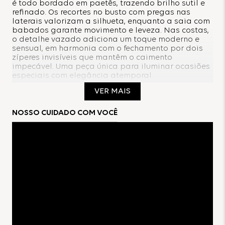
é todo bordado em paetês, trazendo brilho sutil e
refinado. Os recortes no busto com pregas nas
laterais valorizam a silhueta, enquanto a saia com
babados garante movimento e leveza. Nas costas,
o detalhe vazado adiciona um toque moderno e
sensual, em harmonia com o fechamento por dois
zíperes invisíveis que mantêm o caimento
impecável. Uma peça única para iluminar ocasiões
especiais com elegância atemporal.
VER MAIS
Composição:
NOSSO CUIDADO COM VOCÊ
80% Algodão
20% Poliéster
Forro:
100% Poliéster