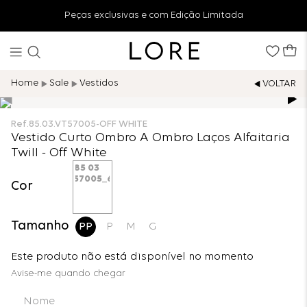
Peças exclusivas e com Edição Limitada
Sale
Vestidos
Ref.
85.03.VT57005-OFF WHITE
Vestido Curto Ombro A Ombro Laços Alfaitaria
Twill - Off White
Cor
Tamanho
PP
P
M
G
Este produto não está disponível no momento