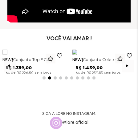
VOCÊ VAI AMAR !
NEW
Conjunto Top E Calça Wide Leg Bicolor Alfaitaria - Off White
NEW
Conjunto Colete Calça Barril Bicolor Alfaiataria - Off White
R$
1
.
359
,
00
R$
1
.
439
,
00
x de
sem juros
x de
sem juros
6
R$
226
,
50
6
R$
239
,
83
SIGA A LORE NO INSTAGRAM:
@lore.oficial