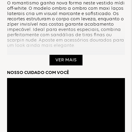
O romantismo ganha nova forma neste vestido mídi
off-white. O modelo ombro a ombro com maxi laços
laterais cria um visual marcante e sofisticado. Os
recortes estruturam o corpo com leveza, enquanto o
zíper invisível nas costas garante acabamento
impecável. Ideal para eventos especiais, combina
perfeitamente com sandálias de tiras finas ou
scarpin nude. Aposte em acessórios dourados para
um look ainda mais elegante.
Composição:
VER MAIS
100% Poliéster
NOSSO CUIDADO COM VOCÊ
Forro: 100% Poliéster