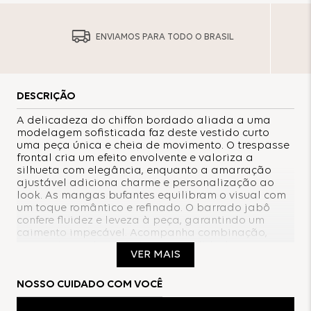
ENVIAMOS PARA TODO O BRASIL
DESCRIÇÃO
A delicadeza do chiffon bordado aliada a uma
modelagem sofisticada faz deste vestido curto
uma peça única e cheia de movimento. O trespasse
frontal cria um efeito envolvente e valoriza a
silhueta com elegância, enquanto a amarração
ajustável adiciona charme e personalização ao
look. As mangas bufantes equilibram o visual com
um toque romântico e refinado. O barrado jabô
confere fluidez e leveza à peça, garantindo um
caimento impecável. Acompanha combinação,
proporcionando conforto e versatilidade ao
VER MAIS
modelo. Na cor preta, o vestido ganha um ar de
sofisticação e mistério, tornando-se ideal para
composições impactantes e atemporais.
NOSSO CUIDADO COM VOCÊ
Composição: