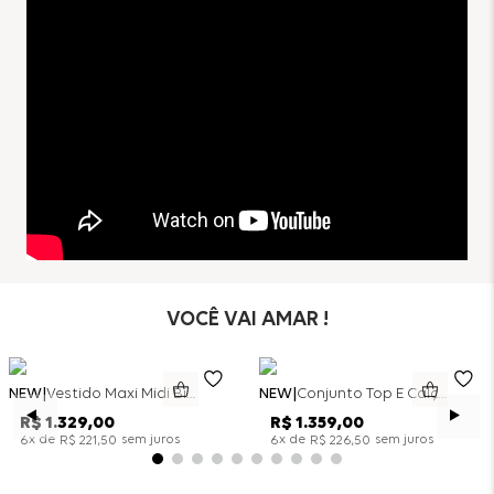
100% Poliéster
Forro:
82% Poliéster
18% Elastano
VOCÊ VAI AMAR !
NEW
Vestido Maxi Midi Bicolor Alfaitaria Navy - Marinho
NEW
Conjunto Top E Calça Wide Leg Bicolor Alfaitaria - Off White
R$
1
.
329
,
00
R$
1
.
359
,
00
x de
sem juros
x de
sem juros
6
R$
221
,
50
6
R$
226
,
50