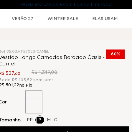
Peças exclusivas e com Edição Limitada
VERÃO 27
WINTER SALE
ELAS USAM
Ref.
85.03.VT58023-CAMEL
60%
Vestido Longo Camadas Bordado Óasis -
Camel
R$
1
.
319
,
00
527
R$
,
60
5
x de
R$
105
,
52
sem juros
R$
501
,
22
no Pix
Cor
Tamanho
PP
P
M
G