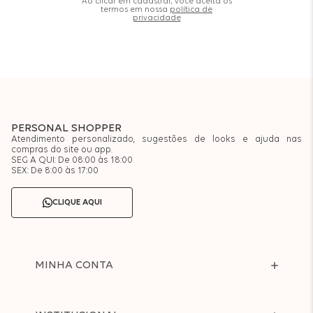
Ao clicar em cadastrar, você aceita os
termos em nossa
política de
privacidade
PERSONAL SHOPPER
Atendimento personalizado, sugestões de looks e ajuda nas
compras do site ou app.
SEG A QUI: De 08:00 às 18:00
SEX: De 8:00 às 17:00
CLIQUE AQUI
MINHA CONTA