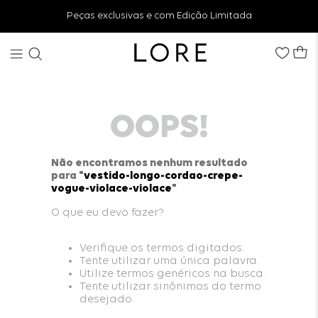
Peças exclusivas e com Edição Limitada
OOPS!
Não encontramos nenhum resultado
para "
vestido-longo-cordao-crepe-
vogue-violace-violace
"
O que eu devo fazer?
Verifique os termos digitados.
Tente utilizar uma única palavra.
Utilize termos genéricos na busca.
Tente utilizar sinônimos do termo
desejado.