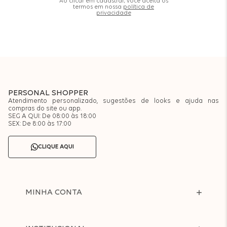
Ao clicar em cadastrar, você aceita os
termos em nossa
política de
privacidade
PERSONAL SHOPPER
Atendimento personalizado, sugestões de looks e ajuda nas
compras do site ou app.
SEG A QUI: De 08:00 às 18:00
SEX: De 8:00 às 17:00
CLIQUE AQUI
MINHA CONTA