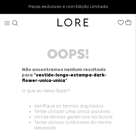
Peças exclusivas e com Edição Limitada
OOPS!
Não encontramos nenhum resultado
para "
vestido-longo-estampa-dark-
flower-unica-unica
"
O que eu devo fazer?
Verifique os termos digitados.
Tente utilizar uma única palavra.
Utilize termos genéricos na busca.
Tente utilizar sinônimos do termo
desejado.