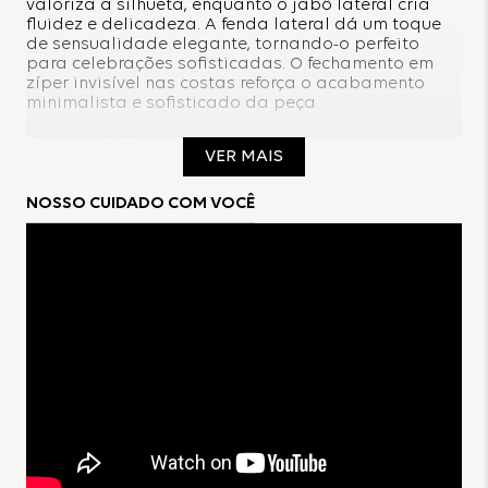
valoriza a silhueta, enquanto o jabô lateral cria
fluidez e delicadeza. A fenda lateral dá um toque
de sensualidade elegante, tornando-o perfeito
para celebrações sofisticadas. O fechamento em
zíper invisível nas costas reforça o acabamento
minimalista e sofisticado da peça.
Composição:
VER MAIS
100% Algodão
NOSSO CUIDADO COM VOCÊ
Forro:
100% Algodão