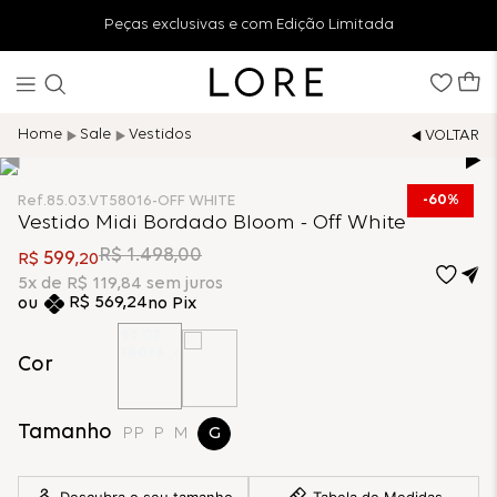
Peças exclusivas e com Edição Limitada
Sale
Vestidos
60%
Ref.
85.03.VT58016-OFF WHITE
Vestido Midi Bordado Bloom - Off White
R$
1
.
498
,
00
599
R$
,
20
5
x de
R$
119
,
84
sem juros
R$
569
,
24
no Pix
Cor
Tamanho
PP
P
M
G