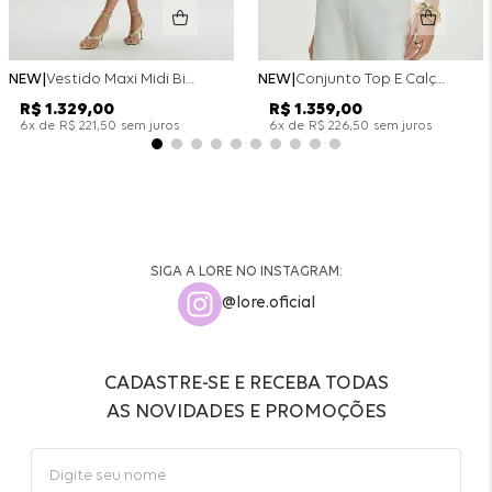
NEW
Vestido Maxi Midi Bicolor Alfaitaria Navy - Marinho
NEW
Conjunto Top E Calça Wide Leg Bicolor Alfaitaria - Off White
R$
1
.
329
,
00
R$
1
.
359
,
00
x de
sem juros
x de
sem juros
6
R$
221
,
50
6
R$
226
,
50
SIGA A LORE NO INSTAGRAM:
@lore.oficial
CADASTRE-SE E RECEBA TODAS
AS NOVIDADES E PROMOÇÕES