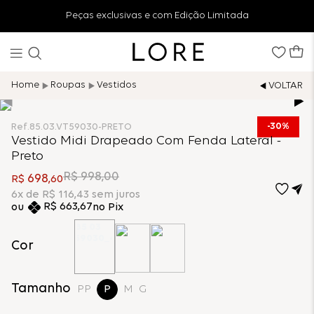
Peças exclusivas e com Edição Limitada
Roupas
Vestidos
30%
Ref.
85.03.VT59030-PRETO
Vestido Midi Drapeado Com Fenda Lateral -
Preto
R$
998
,
00
698
R$
,
60
6
x de
R$
116
,
43
sem juros
R$
663
,
67
no Pix
Cor
Tamanho
PP
P
M
G