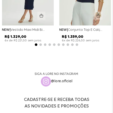
NEW
Vestido Maxi Midi Bicolor Alfaitaria Navy - Marinho
NEW
Conjunto Top E Calça Wide Leg Bicolor Alfaitaria - Off White
R$
1
.
329
,
00
R$
1
.
359
,
00
x de
sem juros
x de
sem juros
6
R$
221
,
50
6
R$
226
,
50
SIGA A LORE NO INSTAGRAM:
@lore.oficial
CADASTRE-SE E RECEBA TODAS
AS NOVIDADES E PROMOÇÕES