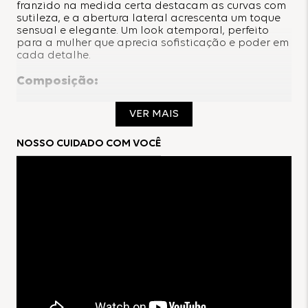
franzido na medida certa destacam as curvas com
sutileza, e a abertura lateral acrescenta um toque
sensual e elegante. Um look atemporal, perfeito
para a mulher que aprecia sofisticação e poder em
cada detalhe.
Composição:
93% Poliéster
VER MAIS
7% Elastano
NOSSO CUIDADO COM VOCÊ
Forro:
100% Poliéster