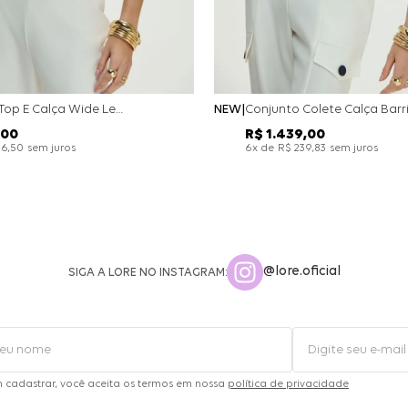
Conjunto Top E Calça Wide Leg Bicolor Alfaitaria - Off White
NEW
00
R$
1
.
439
,
00
sem juros
x de
sem juros
26
,
50
6
R$
239
,
83
@lore.oficial
SIGA A LORE NO INSTAGRAM:
m cadastrar, você aceita os termos em nossa
política de privacidade