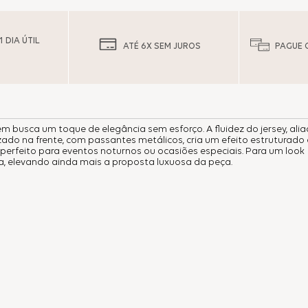
 DIA ÚTIL
ATÉ 6X SEM JUROS
PAGUE 
 busca um toque de elegância sem esforço. A fluidez do jersey, ali
ado na frente, com passantes metálicos, cria um efeito estruturado 
 perfeito para eventos noturnos ou ocasiões especiais. Para um look
a, elevando ainda mais a proposta luxuosa da peça.