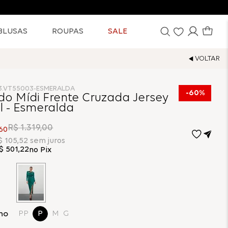
BLUSAS
ROUPAS
SALE
3.VT55003-ESMERALDA
60%
do Mídi Frente Cruzada Jersey
l - Esmeralda
R$
1
.
319
,
00
60
$
105
,
52
sem juros
$
501
,
22
no Pix
ho
PP
P
M
G