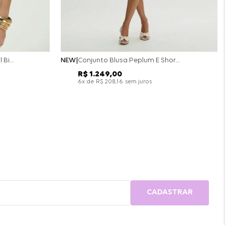
Conjunto Colete Calça Barril Bicolor Alfaiataria - Off White
NEW
Conjunto Blusa Peplum E Short Saia Bicolor - Off White
R$
1
.
249
,
00
x de
sem juros
6
R$
208
,
16
CADASTRAR