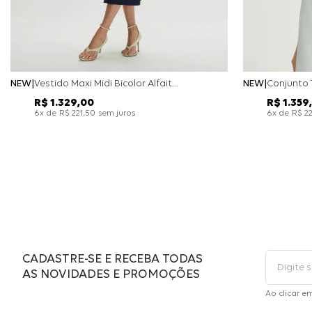
NEW
Vestido Maxi Midi Bicolor Alfaitaria Navy - Marinho
NEW
R$
1
.
329
,
00
R$
1
.
359
,
x de
sem juros
x de
6
R$
221
,
50
6
R$
2
CADASTRE-SE E RECEBA TODAS
AS NOVIDADES E PROMOÇÕES
Ao clicar e