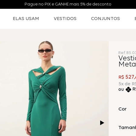
Pague no PIX e GANHE mais 5% de desconto
ELAS USAM
VESTIDOS
CONJUNTOS
Ref.
85.0
Vesti
Meta
527
R$
,
5
x de
R
R
Cor
Taman