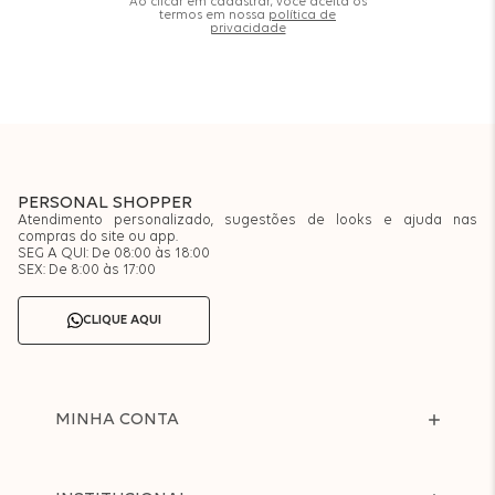
Ao clicar em cadastrar, você aceita os
termos em nossa
política de
privacidade
PERSONAL SHOPPER
Atendimento personalizado, sugestões de looks e ajuda nas
compras do site ou app.
SEG A QUI: De 08:00 às 18:00
SEX: De 8:00 às 17:00
CLIQUE AQUI
MINHA CONTA