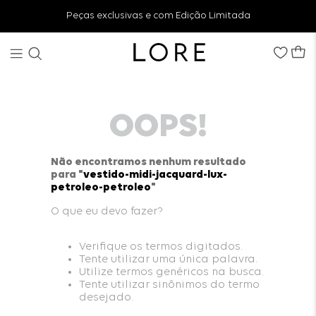
Peças exclusivas e com Edição Limitada
OOPS!
Não encontramos nenhum resultado
para "
vestido-midi-jacquard-lux-
petroleo-petroleo
"
O que eu devo fazer?
Verifique os termos digitados.
Tente utilizar uma única palavra.
Utilize termos genéricos na busca.
Tente utilizar sinônimos do termo
desejado.