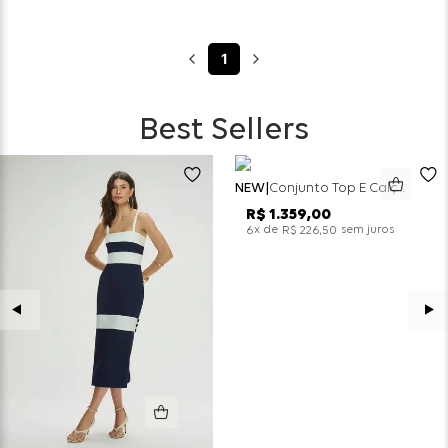
1
Best Sellers
NEW
Conjunto Top E Calça Wide Leg Bicolor Alfaitaria - Off White
R$
1
.
359
,
00
x de
sem juros
6
R$
226
,
50