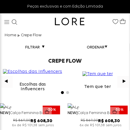
Peças exclusivas e com Edição Limitada
Crepe Flow
FILTRAR
CREPE FLOW
Escolhas das
Tem que ter
Influencers
30%
30%
NEW
Calça Feminina Balonê Crepe Ajuste Tornozelo - Vanilla
NEW
Calça Feminina Balonê Crepe Ajuste Tornozelo - Choco
R$
869
,
00
R$
869
,
00
R$
608
,
30
R$
608
,
30
x de
sem juros
x de
sem juros
6
R$
101
,
38
6
R$
101
,
38