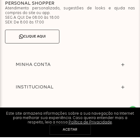
PERSONAL SHOPPER
Atendimento personalizado, sugestões de looks e ajuda nas
compras do site ou app.
SEG A QUI: De 08:00 às 18:00
SEX: De 8:00 às 17:00
CLIQUE AQUI
MINHA CONTA
INSTITUCIONAL
AJUDA
Este site armazena informações sobre a sua navegação na Internet
para melhorar sua experiência. Caso queira entender mais a
respeito, leia a nossa
Política de Privacidade
.
ACEITAR