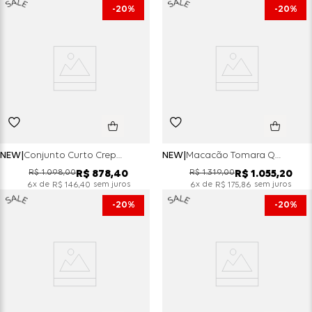
20%
20%
NEW
Conjunto Curto Crepe Silver Top Peplum E Short - Vanilla
NEW
Macacão Tomara Que Caia Crepe Silver Com Cinto Duplo - Choco
R$
1
.
098
,
00
R$
1
.
319
,
00
R$
878
,
40
R$
1
.
055
,
20
x de
sem juros
x de
sem juros
6
R$
146
,
40
6
R$
175
,
86
20%
20%