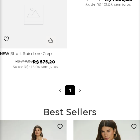
R$
1
.
038
,
40
x de
sem juros
6
R$
173
,
06
NEW
Short Saia Lore Crepe Silver Com Cinto De Ilhoses - Choco
R$
719
,
00
R$
575
,
20
x de
sem juros
5
R$
115
,
04
1
Best Sellers