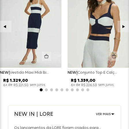
NEW
Vestido Maxi Midi Bicolor Alfaitaria Navy - Marinho
NEW
Conjunto Top E Calça Wide Leg Bicolor Alfaitaria - Off White
R$
1
.
329
,
00
R$
1
.
359
,
00
x de
sem juros
x de
sem juros
6
R$
221
,
50
6
R$
226
,
50
NEW IN | LORE
VER MAIS
Os lançamentos da LORE foram criados para