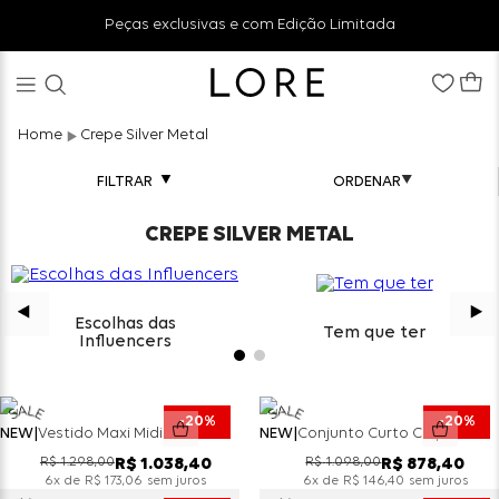
Peças exclusivas e com Edição Limitada
Crepe Silver Metal
FILTRAR
CREPE SILVER METAL
Escolhas das
Tem que ter
Influencers
20%
20%
NEW
Vestido Maxi Midi Tomara Que Caia Crepe Silver Peplum - Militar
NEW
Conjunto Curto Crepe Silver Top Peplum E Short - Choco
R$
1
.
298
,
00
R$
1
.
098
,
00
R$
1
.
038
,
40
R$
878
,
40
x de
sem juros
x de
sem juros
6
R$
173
,
06
6
R$
146
,
40