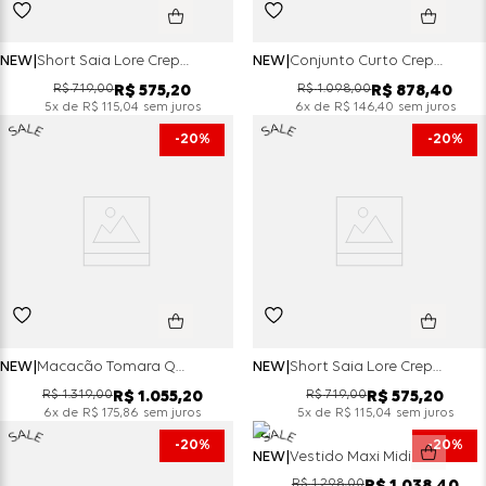
NEW
Short Saia Lore Crepe Silver Com Cinto De Ilhoses - Vanilla
NEW
Conjunto Curto Crepe Silver Top Peplum E Short - Militar
R$
719
,
00
R$
1
.
098
,
00
R$
575
,
20
R$
878
,
40
x de
sem juros
x de
sem juros
5
R$
115
,
04
6
R$
146
,
40
20%
20%
NEW
Macacão Tomara Que Caia Crepe Silver Com Cinto Duplo - Vanilla
NEW
Short Saia Lore Crepe Silver Com Cinto De Ilhoses - Militar
R$
1
.
319
,
00
R$
719
,
00
R$
1
.
055
,
20
R$
575
,
20
x de
sem juros
x de
sem juros
6
R$
175
,
86
5
R$
115
,
04
20%
20%
NEW
Vestido Maxi Midi Tomara Que Caia Crepe Silver Peplum - Vanilla
R$
1
.
298
,
00