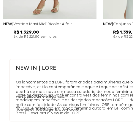
NEW
Vestido Maxi Midi Bicolor Alfaitaria Navy - Marinho
NEW
R$
1
.
329
,
00
R$
1
.
359
,
x de
sem juros
x de
6
R$
221
,
50
6
R$
2
NEW IN | LORE
Os lançamentos da LORE foram criados para mulheres que 
impecável, estilo contemporâneo e aquele toque de sofistic
que há de mais novo em nossa curadoria de moda feminina, 
Entre os destaques, você encontra vestidos femininos com r
versatilidade e elegância.
modelagem impecável e os desejados macacões LORE — idea
noite com facilidade. As camisas femininas LORE também 
💜 LORE é referência em moda feminina autoral em BH, com
nobres e modelagens atemporais.
Brasil. Descubra o New In da LORE.