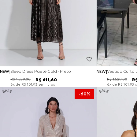
NEW
Sleep Dress Paetê Gold - Preto
NEW
R$
1
.
529
,
00
R$
1
.
529
,
00
R$
611
,
60
R
x de
sem juros
x de
s
6
R$
101
,
93
6
R$
101
,
93
60%