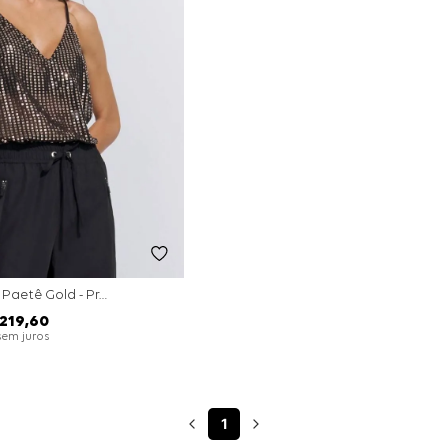
Blusa Alça Fina Paetê Gold - Preto
219
,
60
sem juros
1