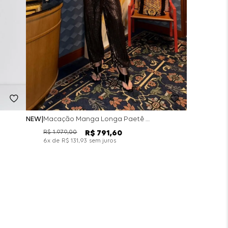
NEW
Macação Manga Longa Paetê Gold - Preto
R$
1
.
979
,
00
R$
791
,
60
x de
sem juros
6
R$
131
,
93