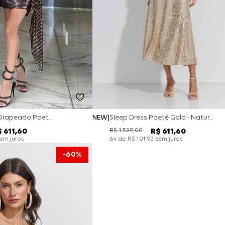
Vestido Curto Drapeado Paetê Gold - Preto
NEW
Sleep Dress Paetê Gold - Natural
R$
1
.
529
,
00
$
611
,
60
R$
611
,
60
em juros
x de
sem juros
6
R$
101
,
93
60%