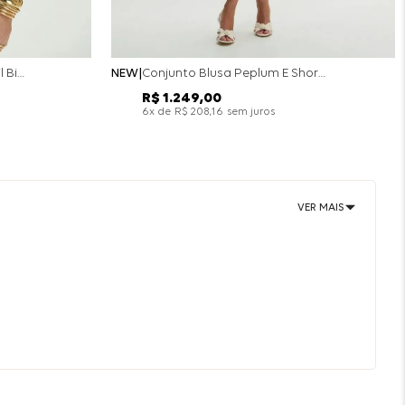
Conjunto Colete Calça Barril Bicolor Alfaiataria - Off White
NEW
Conjunto Blusa Peplum E Short Saia Bicolor - Off White
R$
1
.
249
,
00
x de
sem juros
6
R$
208
,
16
VER MAIS