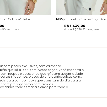
Conjunto Top E Calça Wide Leg Bicolor Alfaitaria - Off White
NEW
00
R$
1
.
439
,
00
sem juros
x de
sem juros
26
,
50
6
R$
239
,
83
buscam peças exclusivas, com caimento
ação que só a LORE tem. Nesta seção, você encontra o
com roupas e acessórios que refletem autenticidade,
ecortes modernos, blusas de alfaiataria, calças com
is para compor looks que transitam do dia para a
ganham protagonismo com tecidos
 novidades toda semana e envio para todo o