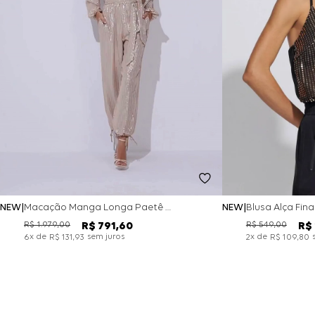
NEW
NEW
Macação Manga Longa Paetê Gold - Natural
R$
549
,
00
R$
1
.
979
,
00
R$
R$
791
,
60
x de
x de
sem juros
2
R$
109
,
80
6
R$
131
,
93