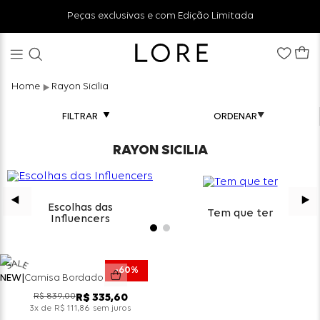
Peças exclusivas e com Edição Limitada
Rayon Sicilia
FILTRAR
RAYON SICILIA
Escolhas das
Tem que ter
Influencers
60%
NEW
Camisa Bordado Rayon Sicilia - Acqua
R$
839
,
00
R$
335
,
60
x de
sem juros
3
R$
111
,
86