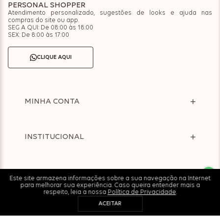
PERSONAL SHOPPER
Atendimento personalizado, sugestões de looks e ajuda nas
compras do site ou app.
SEG A QUI: De 08:00 às 18:00
SEX: De 8:00 às 17:00
CLIQUE AQUI
MINHA CONTA
INSTITUCIONAL
AJUDA
Este site armazena informações sobre a sua navegação na Internet
para melhorar sua experiência. Caso queira entender mais a
respeito, leia a nossa
Política de Privacidade
.
ACEITAR