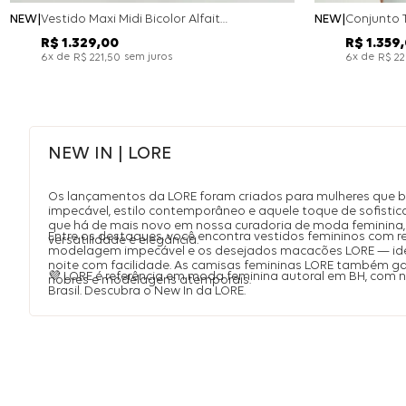
NEW
Vestido Maxi Midi Bicolor Alfaitaria Navy - Marinho
NEW
R$
1
.
329
,
00
R$
1
.
359
,
x de
sem juros
x de
6
R$
221
,
50
6
R$
2
NEW IN | LORE
Os lançamentos da LORE foram criados para mulheres que 
impecável, estilo contemporâneo e aquele toque de sofistic
que há de mais novo em nossa curadoria de moda feminina, 
Entre os destaques, você encontra vestidos femininos com r
versatilidade e elegância.
modelagem impecável e os desejados macacões LORE — idea
noite com facilidade. As camisas femininas LORE também 
💜 LORE é referência em moda feminina autoral em BH, com
nobres e modelagens atemporais.
Brasil. Descubra o New In da LORE.