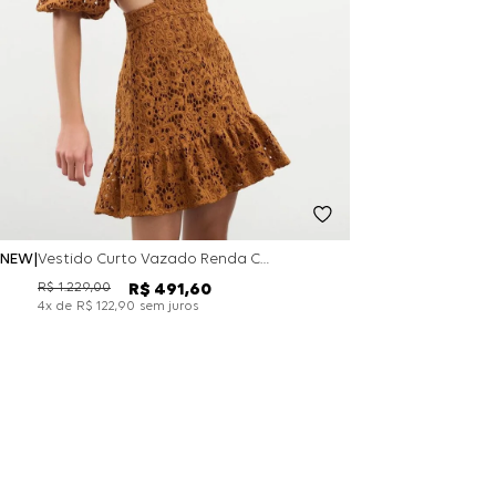
NEW
Vestido Curto Vazado Renda Cotton - Camel
R$
1
.
229
,
00
R$
491
,
60
x de
sem juros
4
R$
122
,
90