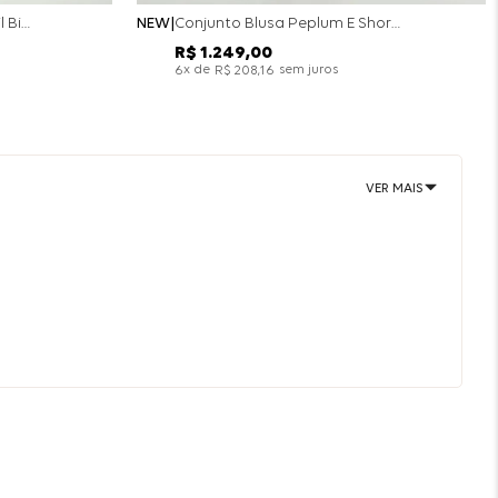
Conjunto Colete Calça Barril Bicolor Alfaiataria - Off White
NEW
Conjunto Blusa Peplum E Short Saia Bicolor - Off White
R$
1
.
249
,
00
x de
sem juros
6
R$
208
,
16
VER MAIS