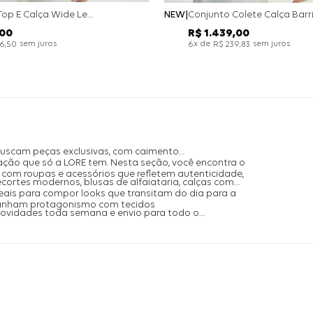
Conjunto Top E Calça Wide Leg Bicolor Alfaitaria - Off White
NEW
00
R$
1
.
439
,
00
sem juros
x de
sem juros
26
,
50
6
R$
239
,
83
buscam peças exclusivas, com caimento
ação que só a LORE tem. Nesta seção, você encontra o
com roupas e acessórios que refletem autenticidade,
ecortes modernos, blusas de alfaiataria, calças com
is para compor looks que transitam do dia para a
ganham protagonismo com tecidos
 novidades toda semana e envio para todo o