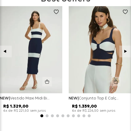
NEW
Vestido Maxi Midi Bicolor Alfaitaria Navy - Marinho
NEW
Conjunto Top E Calça Wide Leg Bicolor Alfaitaria - Off White
R$
1
.
329
,
00
R$
1
.
359
,
00
x de
sem juros
x de
sem juros
6
R$
221
,
50
6
R$
226
,
50