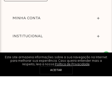
MINHA CONTA
INSTITUCIONAL
AJUDA
Este site armazena informações sobre a sua navegação na Internet
para melhorar sua experiência. Caso queira entender mais a
respeito, leia a nossa
Política de Privacidade
.
ACEITAR