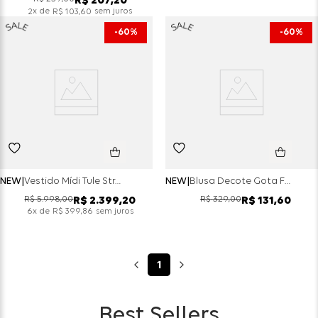
R$
207
,
20
x de
sem juros
2
R$
103
,
60
60%
60%
NEW
Vestido Mídi Tule Strass - Preto
NEW
Blusa Decote Gota Franzido Frente Tule Flex - Aveia
R$
5
.
998
,
00
R$
329
,
00
R$
2
.
399
,
20
R$
131
,
60
x de
sem juros
6
R$
399
,
86
1
Best Sellers