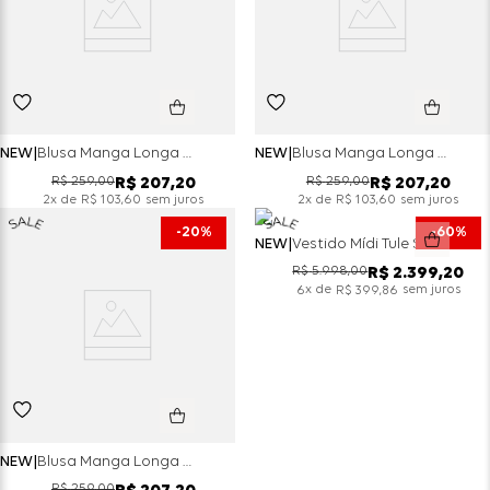
NEW
Blusa Manga Longa Em Tule Com Transparência - Preto
NEW
Blusa Manga Longa Em Tule Com Transparência - Bordo
R$
259
,
00
R$
259
,
00
R$
207
,
20
R$
207
,
20
x de
sem juros
x de
sem juros
2
R$
103
,
60
2
R$
103
,
60
20%
60%
NEW
Vestido Mídi Tule Strass - Cherry
R$
5
.
998
,
00
R$
2
.
399
,
20
x de
sem juros
6
R$
399
,
86
NEW
Blusa Manga Longa Em Tule Com Transparência - Choco
R$
259
,
00